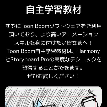
自主学習教材
すでに
Toon Boom
ソフトウェアを
ご利用
頂いており、
より高い
アニメーション
スキルを
身に付けたい
皆さまへ！
Toon Boom
自主学習
教材
は、
Harmony
と
Storyboard Proの
高度な
テクニックを
習得
することが
できます。
ぜひ
お試しください！