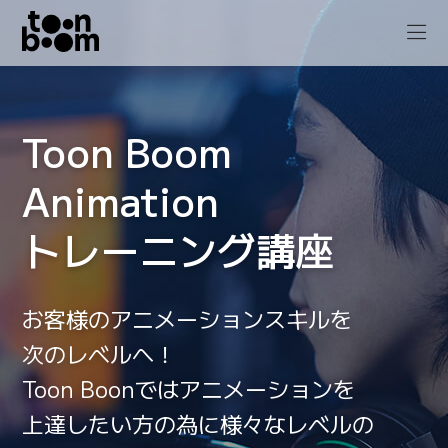
Toon Boom
Animation
トレーニング講座
お客様の
アニメーションスキル
を
次のレベルへ！
Toon Boonでは
アニメーション
を
上達したい方
の
為に
様々な
レベルの