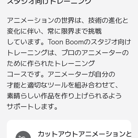
スタジオ向け
トレーニング
アニメーションの
世界は、
技術の
進化と
変化に
伴い、
常に
限界まで
挑戦
しています。
Toon Boom
の
スタジオ向け
トレーニングは、
プロの
アニメーターの
ために
作られた
トレーニング
コースです。
アニメーターが
自分の
才能と
適切な
ツールを
組み合わせて、
素晴らしい
作品を
作り上げ
られるよう
サポートします。
カットアウトアニメーションと