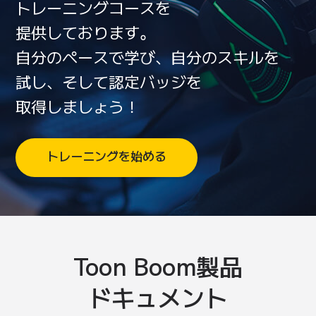
トレーニングコース
を
提供しております。
自分の
ペースで
学び、
自分の
スキル
を
試し、
そして
認定バッジ
を
取得しましょう！
トレーニングを始める
Toon Boom
製品
ドキュメント