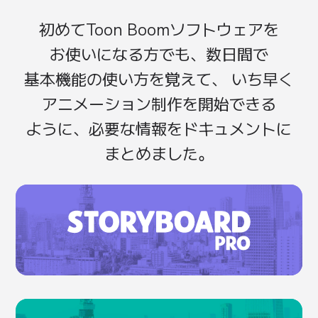
初めて
Toon Boom
ソフトウェアを
お使いに
なる方
でも、
数日間で
基本機能の
使い方を
覚えて、
いち早く
アニメーション
制作を
開始
できる
ように、
必要な
情報を
ドキュメントに
まとめました。