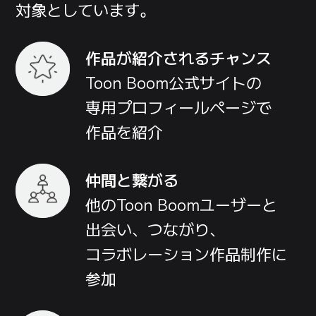
対象としています。
作品が
紹介される
チャンス
Toon Boom
公式サイト
の
専用プロフィールページで
作品
を
紹介
仲間と
繋がる
他の
Toon Boomユーザー
と
出会い、
つながり、
コラボレーション作品制作
に
参加