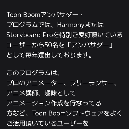
Toon Boom
アンバサダー・
プログラムでは、
Harmony
または
Storyboard Pro
を
特別ご愛好
頂いている
ユーザー
から
50名を
「アンバサダー」
として
毎年
選出しております。
このプログラムは、
プロのアニメーター、
フリーランサー、
アニメ講師、
趣味として
アニメーション作成を
行なってる
方など、
Toon Boomソフトウェア
を
よく
ご活用
頂いている
ユーザー
を